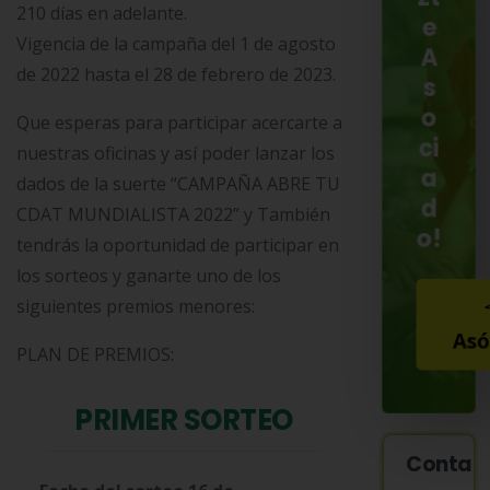
210 días en adelante.
e
Vigencia de la campaña del 1 de agosto
A
de 2022 hasta el 28 de febrero de 2023.
s
o
Que esperas para participar acercarte a
ci
nuestras oficinas y así poder lanzar los
a
dados de la suerte “CAMPAÑA ABRE TU
d
CDAT MUNDIALISTA 2022” y También
o!
tendrás la oportunidad de participar en
los sorteos y ganarte uno de los
siguientes premios menores:
Asó
PLAN DE PREMIOS:
PRIMER SORTEO
Contac