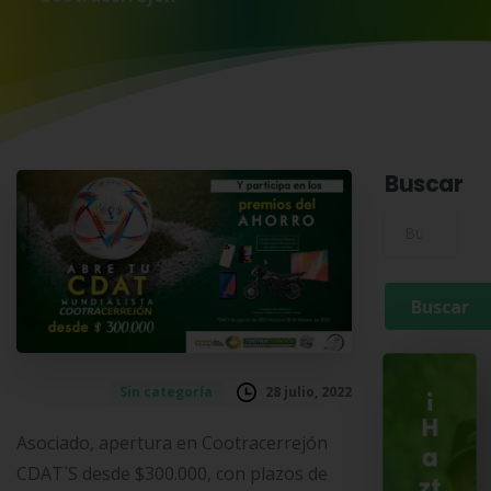
Buscar
Buscar para:
28 julio, 2022
Sin categoría
¡
H
Asociado, apertura en Cootracerrejón
a
CDAT`S desde $300.000, con plazos de
zt