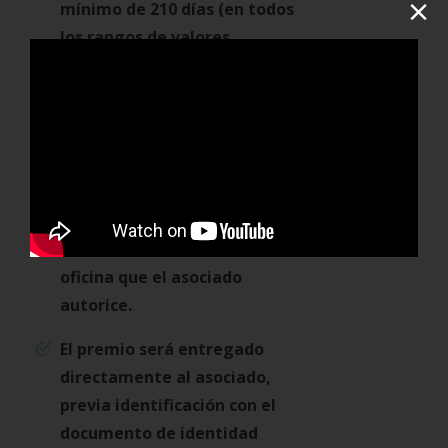
×
mínimo de 210 días (en todos
los rangos de valores
establecidos en la circular
vigente)
Los asociados que resulten
favorecidos podrán reclamar
su premio en la oficina más
cercana en su lugar de
residencia o en su defecto la
oficina que el asociado
autorice.
El premio será entregado
directamente al asociado,
previa identificación con el
documento de identidad