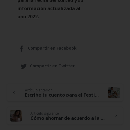
para la fecha del sorteo y su
información actualizada al
año 2022.
Compartir en Facebook
Compartir en Twitter
Artículo anterior
Continue
Escribe tu cuento para el Festival de la alegría, los valores y el arte. Premiaremos a los hijos de nuestros asociados
Reading
Artículo siguiente
Cómo ahorrar de acuerdo a la edad: claves para hacerlo a los 20, 30, 40 y más