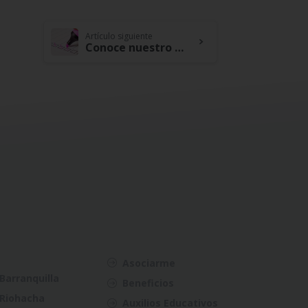
Artículo siguiente
Conoce nuestro plan estratégico 2022-2025: un esfuerzo colectivo para asegurar el futuro.
Asociarme
Barranquilla
Beneficios
Riohacha
Auxilios Educativos