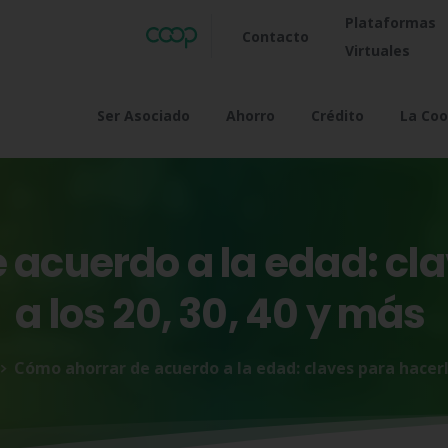
Plataformas
Contacto
Virtuales
Ser Asociado
Ahorro
Crédito
La Coo
e
acuerdo
a
la
edad:
cl
a
los
20,
30,
40
y
más
Cómo ahorrar de acuerdo a la edad: claves para hacerlo