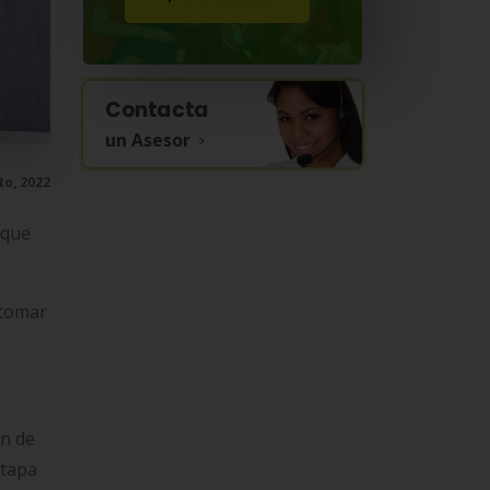
Contacta
un Asesor
to, 2022
o que
 tomar
ón de
etapa