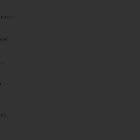
mienzo
 el
es
el
una