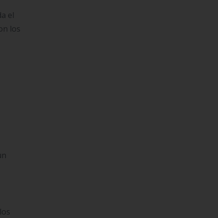
a el
on los
un
los