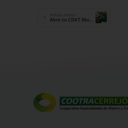
Continue
Artículo anterior
Abre tu CDAT Mundialista 2022 en Cootracerrejón
Reading