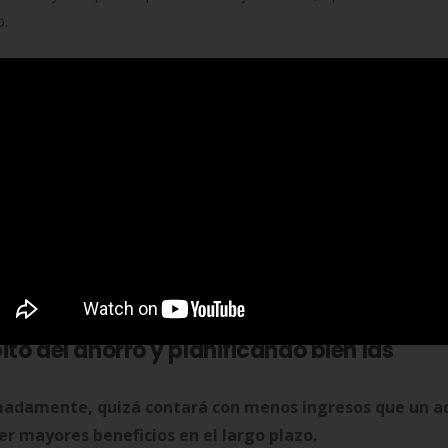
o.
omento de la vida en el que se mejora económicamente y
e se pueda reservar entre un 20 o un 25% del total del suel
n debería ser una meta prioritaria.
También es convenien
ir con algo más de tranquilidad ante cualquier imprevisto qu
lena de cambios e imprevistos, pero solo ha
a etapa con estabilidad económica, más a
bito del ahorro y planificando bien las
madamente, quizá contará con menos ingresos que un a
r mayores beneficios en el largo plazo.