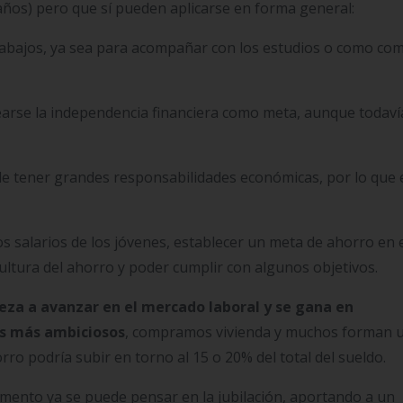
 años) pero que sí pueden aplicarse en forma general:
trabajos, ya sea para acompañar con los estudios o como co
rse la independencia financiera como meta, aunque todavía
le tener grandes responsabilidades económicas, por lo que 
s salarios de los jóvenes, establecer un meta de ahorro en 
 cultura del ahorro y poder cumplir con algunos objetivos.
ieza a avanzar en el mercado laboral y se gana en
s más ambiciosos
, compramos vivienda y muchos forman 
orro podría subir en torno al 15 o 20% del total del sueldo.
ento ya se puede pensar en la jubilación, aportando a un