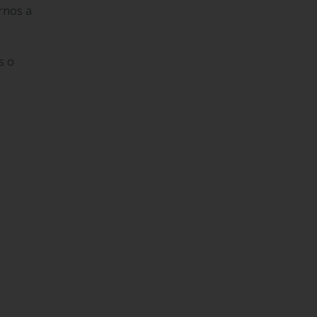
arnos a
s o