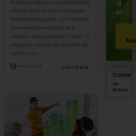
el impulso de los emprendimientos,
d
o!
ofreciéndote no solo el respaldo
financiero necesario, sino también
herramientas estratégicas y
recursos clave para hacer crecer tu
Asó
negocio y superar los desafíos del
camino con...
6 marzo, 2025
Leer más
Contac
un
Asesor