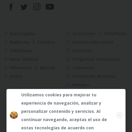
Barranquilla
Asociarme
Beneficios
Riohacha
Fonseca
Auxilios Educativos
Valledupar
Contacto
Mina, Albania
Preguntas Frecuentes
Villanueva
Maicao
Convenios
Uribia
Protección de Datos
Riesgos
Utilizamos cookies para mejorar tu
experiencia de navegación, analizar y
Close
personalizar contenido y servicios. Al
continuar navegando, aceptas el uso de
¿Dudas?
¿Dudas?
Any te
Any te
estas tecnologías de acuerdo con