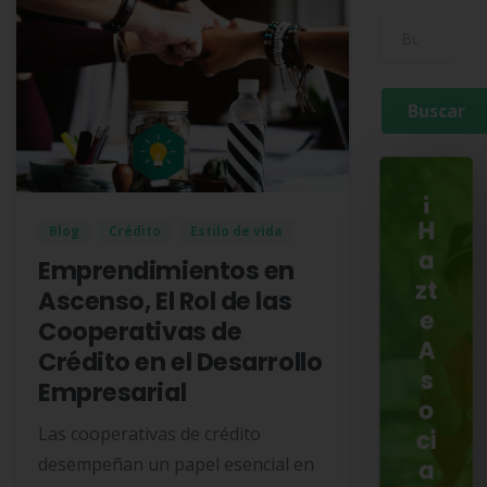
Buscar para:
¡
H
Blog
Crédito
Estilo de vida
a
Emprendimientos en
zt
Ascenso, El Rol de las
e
Cooperativas de
A
Crédito en el Desarrollo
s
Empresarial
o
Las cooperativas de crédito
ci
desempeñan un papel esencial en
a