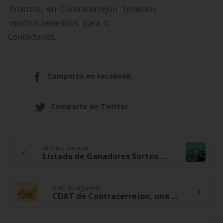
finanzas, en Cootracerrejón tenemos
muchos beneficios para ti.
Contáctanos.
Compartir en Facebook
Compartir en Twitter
Artículo anterior
Continue
Listado de Ganadores Sorteo Obsequio Fin de Año
Reading
Artículo siguiente
CDAT de Cootracerrejon, una herramienta segura para proteger tu futuro en momentos difíciles