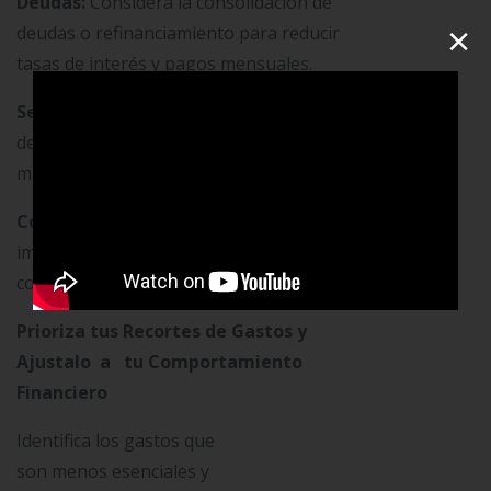
Deudas:
Considera la consolidación de
×
deudas o refinanciamiento para reducir
tasas de interés y pagos mensuales.
Seguros:
Cotiza diferentes proveedores
de seguros para encontrar opciones
más económicas.
Compras Impulsivas:
Evita las compras
impulsivas y reflexiona antes de realizar
compras importantes.
Prioriza tus Recortes de Gastos y
Ajustalo a tu Comportamiento
Financiero
Identifica los gastos que
son menos esenciales y