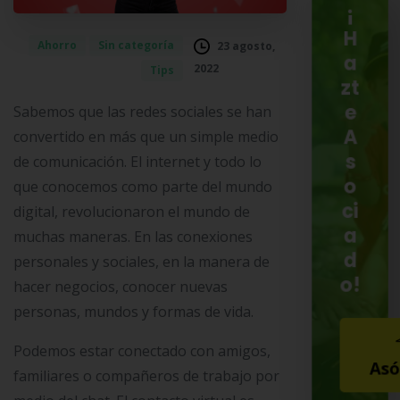
¡
H
Ahorro
Sin categoría
23 agosto,
a
2022
Tips
zt
e
Sabemos que las redes sociales se han
A
convertido en más que un simple medio
s
de comunicación. El internet y todo lo
o
que conocemos como parte del mundo
ci
digital, revolucionaron el mundo de
a
muchas maneras. En las conexiones
d
personales y sociales, en la manera de
o!
hacer negocios, conocer nuevas
personas, mundos y formas de vida.
Podemos estar conectado con amigos,
Asó
familiares o compañeros de trabajo por