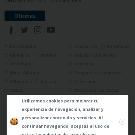
Tels:
605 385 4923 – 605 385 5669
Oficinas
Barranquilla
Asociarme
Beneficios
Riohacha
Fonseca
Auxilios Educativos
Valledupar
Contacto
Mina, Albania
Preguntas Frecuentes
Villanueva
Maicao
Convenios
Uribia
Protección de Datos
Riesgos
Utilizamos cookies para mejorar tu
experiencia de navegación, analizar y
Close
personalizar contenido y servicios. Al
continuar navegando, aceptas el uso de
¿Dudas?
¿Dudas?
Any te
Any te
estas tecnologías de acuerdo con