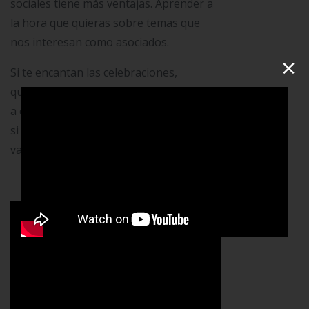
sociales tiene más ventajas. Aprender a
la hora que quieras sobre temas que
nos interesan como asociados.
×
Si te encantan las celebraciones,
querrías enterarte de eventos como este
a continuación (verás que ya pasó, pero
si sigues nuestras redes, seguro no te lo
vas a perder otra vez)