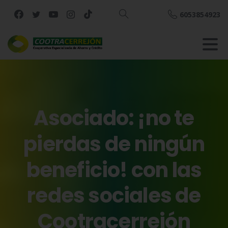
6053854923
Buscar
Asociado:
¡no
te
pierdas
de
ningún
beneficio!
con
las
redes
sociales
de
Cootracerrejón