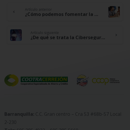
Artículo anterior
Continue
¿Cómo podemos fomentar la economía social y solidaria en nuestra comunidad?
Reading
Artículo siguiente
¿De qué se trata la Ciberseguridad en las cooperativas?
Barranquilla:
C.C. Gran centro – Cra 53 #68b-57 Local
2-230