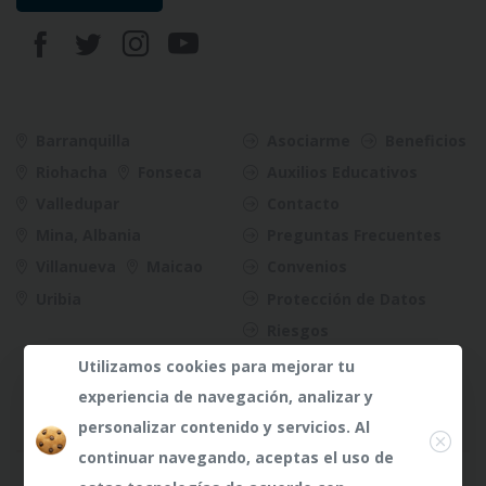
Barranquilla
Asociarme
Beneficios
Riohacha
Fonseca
Auxilios Educativos
Valledupar
Contacto
Mina, Albania
Preguntas Frecuentes
Villanueva
Maicao
Convenios
Uribia
Protección de Datos
Riesgos
Utilizamos cookies para mejorar tu
experiencia de navegación, analizar y
Close
personalizar contenido y servicios. Al
continuar navegando, aceptas el uso de
¿Dudas?
¿Dudas?
Any te
Any te