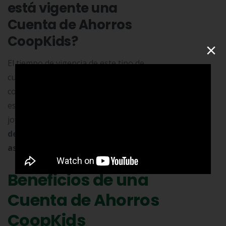
está vigente una
Cuenta de Ahorros
CoopKids?
×
El tiempo de vigencia de este tipo de
cuentas es indefinido, sin embargo, el
contrato se finaliza en circunstancias
específicas. Algunas de ellas son, que el
joven beneficiado
cumpla la mayoría
de edad
o usted pierda
su condición de
asociado
a Cootracerrejón.
Beneficios de una
Cuenta de Ahorros
CoopKids