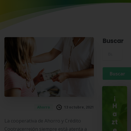
Buscar
Buscar para:
¡
H
13 octubre, 2021
Ahorro
a
La cooperativa de Ahorro y Crédito
zt
Cootracerrejón siempre está atenta a
e