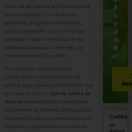
cuidar de las familias que forman parte
A
de sus asociados. Por ello se han
s
o
preparado programas de atención,
ci
créditos especiales y otros beneficios
a
orientados hacia el bienestar de las
d
familias colombianas. Entre ellos, la
o!
Cuenta de Ahorro CoopKids.
Por supuesto, esta importante
cooperativa no se podía olvidar de
Asó
brindar algo especial para los niños. Fue
así como se creó un
tipo de cuenta de
ahorros
especial para los integrantes
más jóvenes de la familia. Si desea saber
Contac
los beneficios de una cuenta de ahorros
un
CoopKids, sigue leyendo este artículo
Asesor