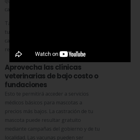
que ya tengas en casa, como viejas
camisetas o mantas.
También en YouTube encuentras
tutoriales de cómo hacer juguetes y
camas para mascotas con materiales
reciclados.
Aprovecha las clínicas
veterinarias de bajo costo o
fundaciones
Esto te permitirá acceder a servicios
médicos básicos para mascotas a
precios más bajos. La castración de tu
mascota puede resultar gratuito
mediante campañas del gobierno y de tu
localidad. Las vacunas pueden ser