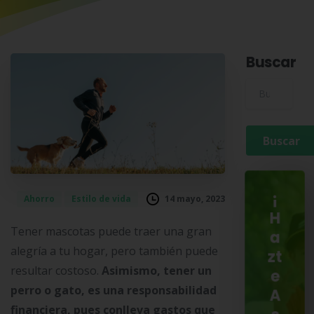
Buscar
Buscar para:
¡
14 mayo, 2023
Ahorro
Estilo de vida
H
Tener mascotas puede traer una gran
a
alegría a tu hogar, pero también puede
zt
resultar costoso.
Asimismo, tener un
e
perro o gato, es una responsabilidad
A
financiera, pues conlleva gastos que