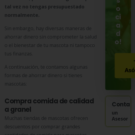
s
tal vez no tengas presupuestado
o
normalmente.
ci
a
Sin embargo, hay diversas maneras de
d
ahorrar dinero sin comprometer la salud
o!
o el bienestar de tu mascota ni tampoco
tus finanzas.
A continuación, te contamos algunas
Asó
formas de ahorrar dinero si tienes
mascotas:
Compra comida de calidad
Contac
a granel
un
Muchas tiendas de mascotas ofrecen
Asesor
descuentos por comprar grandes