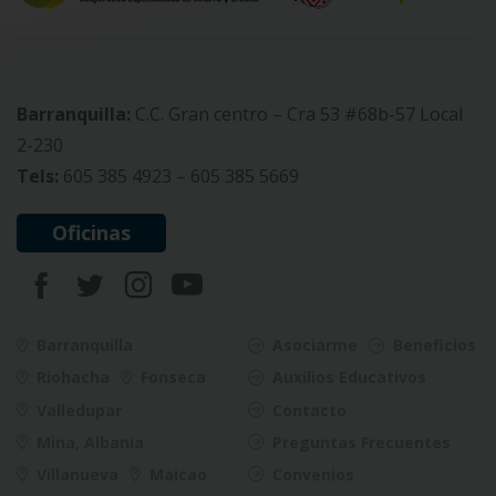
Barranquilla:
C.C. Gran centro – Cra 53 #68b-57 Local
2-230
Tels:
605 385 4923 – 605 385 5669
Oficinas
Barranquilla
Asociarme
Beneficios
Riohacha
Fonseca
Auxilios Educativos
Valledupar
Contacto
Mina, Albania
Preguntas Frecuentes
Villanueva
Maicao
Convenios