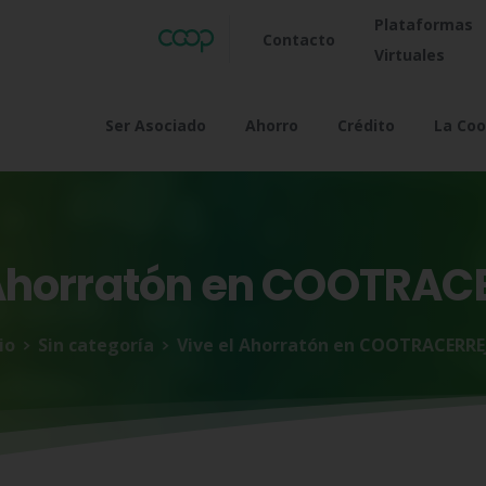
Plataformas
Contacto
Virtuales
Ser Asociado
Ahorro
Crédito
La Coo
horratón
en
COOTRAC
io
Sin categoría
Vive el Ahorratón en COOTRACERR