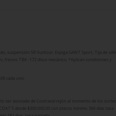
rado, suspensión SR Suntour, Espiga GANT Sport, Tija de sillí
v, frenos TBK -172 disco mecánico. *Aplican condiciones y
,00 cada uno.
ito ser asociado de Cootracerrejón al momento de los sorteo
 CDAT´S desde $300.000,00 con plazos mínimo 366 días tasa
imo 181 días, tasa pactada.