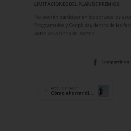
LIMITACIONES DEL PLAN DE PREMIOS:
No podrán participar en los sorteos los a
Programados y Coopkids), dentro de las fe
antes de la fecha del sorteo.
Compartir en
Continue
Artículo anterior
Cómo ahorrar dinero si tienes mascotas
Reading