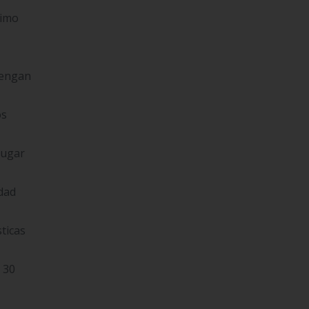
nimo
tengan
os
lugar
idad
ticas
a 30