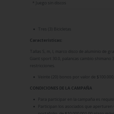
* Juego sin discos
Tres (3) Bicicletas
Características:
Tallas S, m, l, marco disco de aluminio de g
Giant sport 30.0, palancas cambio shimano 3
restricciones.
Veinte (20) bonos por valor de $100.000
CONDICIONES DE LA CAMPAÑA
Para participar en la campaña es requis
Participan los asociados que aperturen
portafolio, de $10.000.001,00 plazo máx