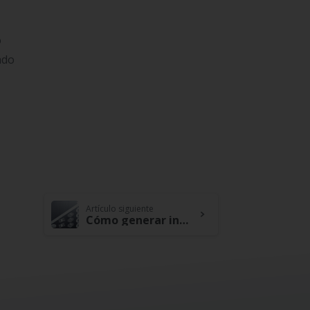
o
ado
Artículo siguiente
Cómo generar intereses con tus ahorros