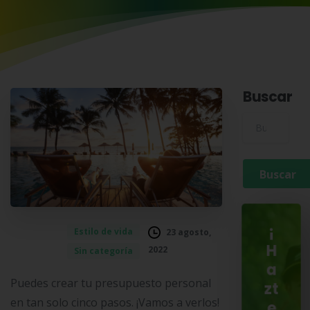
Buscar
Buscar para:
¡
Estilo de vida
23 agosto,
H
2022
Sin categoría
a
Puedes crear tu presupuesto personal
zt
en tan solo cinco pasos. ¡Vamos a verlos!
e