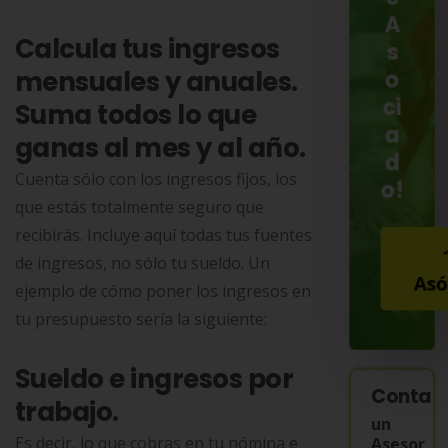
A
Calcula tus ingresos
s
mensuales y anuales.
o
ci
Suma todos lo que
a
ganas al mes y al año.
d
Cuenta sólo con los ingresos fijos, los
o!
que estás totalmente seguro que
recibirás. Incluye aquí todas tus fuentes
de ingresos, no sólo tu sueldo. Un
Asó
ejemplo de cómo poner los ingresos en
tu presupuesto sería la siguiente:
Sueldo e ingresos por
Contac
trabajo.
un
Es decir, lo que cobras en tu nómina e
Asesor