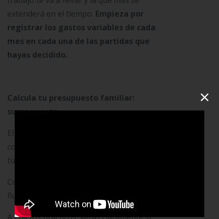
trabajo te va a llevar y la que más se
extenderá en el tiempo.
Empieza por
registrar los gastos variables de cada
mes en cada una de las partidas que
hayas decidido.
×
Calcula tu presupuesto familiar:
suma y resta
El cuarto paso del proceso es tan simple
como coger una calculadora para sumar
tus ingresos y restar todos los gastos.
Con esta simple operación tendrás el
flujo de caja de tu economía doméstica.
A efectos prácticos, verás claramente si