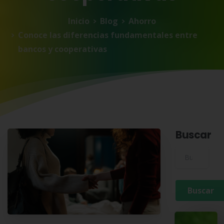
Inicio
Blog
Ahorro
Conoce las diferencias fundamentales entre
bancos y cooperativas
Buscar
Buscar para: