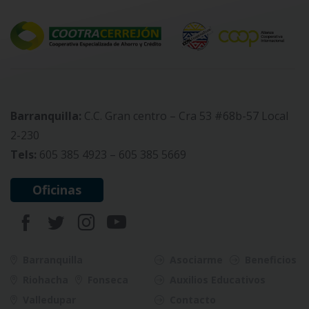
Barranquilla:
C.C. Gran centro – Cra 53 #68b-57 Local
2-230
Tels:
605 385 4923 – 605 385 5669
Oficinas
Barranquilla
Asociarme
Beneficios
Riohacha
Fonseca
Auxilios Educativos
Valledupar
Contacto