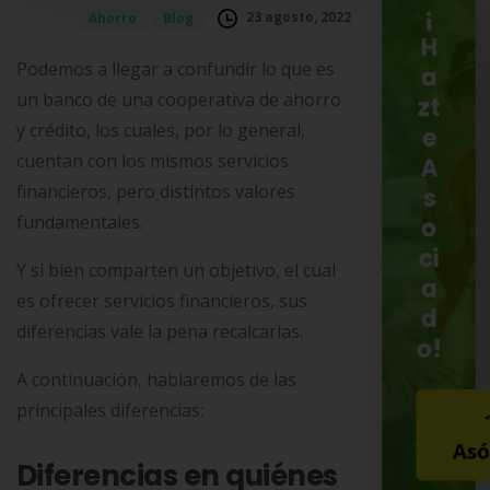
¡
23 agosto, 2022
Ahorro
Blog
H
Podemos a llegar a confundir lo que es
a
un banco de una cooperativa de ahorro
zt
y crédito, los cuales, por lo general,
e
cuentan con los mismos servicios
A
financieros, pero distintos valores
s
fundamentales.
o
ci
Y si bien comparten un objetivo, el cual
a
es ofrecer servicios financieros, sus
d
diferencias vale la pena recalcarlas.
o!
A continuación, hablaremos de las
principales diferencias:
Asó
Diferencias en quiénes