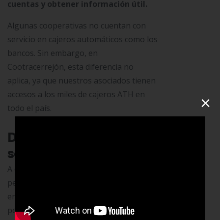
cuentas y obtener información útil.
Algunas cooperativas no cuentan con
servicio en cajeros automáticos como los
bancos. Sin embargo, en
Cootracerrejón, esta diferencia no
aplica, ya que nuestros asociados tienen
accesos a los miles de cajeros ATH en
×
todo el país.
Diferencias en el
servicio al cliente
A diferencia de los bancos, donde las
personas de servicio al cliente están
entrenadas para atender muchas
personas en el menor tiempo posible.