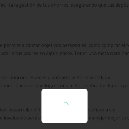
cilita la gestión de tus ahorros, asegurando que tus depós
e permite alcanzar objetivos personales, como comprar el 
 ayudar a tus padres en algún gasto. Tener una meta clara ha
 ser aburrido. Puedes plantearte metas divertidas y
zando. Cada vez que logres una meta, celebra tus logros pa
d, desarrollar el hábito de ahorrar te enseñará a ser
e invaluable para el futuro. Te ayudará a manejar mejor tu 