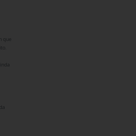
in que
to.
inda
ada