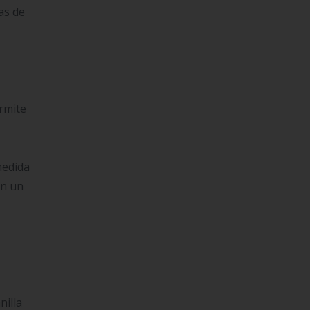
as de
ermite
medida
en un
nilla