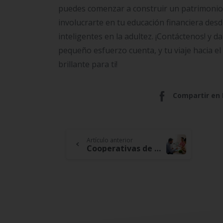
puedes comenzar a construir un patrimonio y
involucrarte en tu educación financiera des
inteligentes en la adultez. ¡Contáctenos! y 
pequeño esfuerzo cuenta, y tu viaje hacia e
brillante para ti!
Compartir en
Continue
Artículo anterior
Cooperativas de Crédito y Ahorro: El Motor Detrás del Crecimiento de Nuevas Empresas
Reading