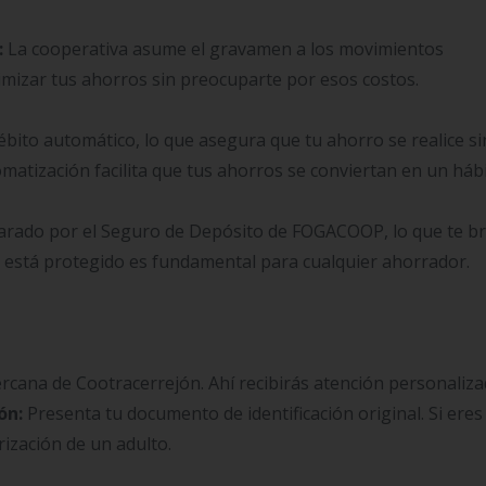
:
La cooperativa asume el gravamen a los movimientos
ximizar tus ahorros sin preocuparte por esos costos.
ébito automático, lo que asegura que tu ahorro se realice s
atización facilita que tus ahorros se conviertan en un hábi
rado por el Seguro de Depósito de FOGACOOP, lo que te br
o está protegido es fundamental para cualquier ahorrador.
cercana de Cootracerrejón. Ahí recibirás atención personaliz
ón:
Presenta tu documento de identificación original. Si eres
ización de un adulto.