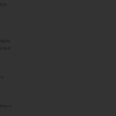
itos
regalo
×
rá que
ra
dinero