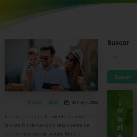
Buscar
Buscar para:
¡
28 mayo, 2022
Ahorro
Blog
H
Vale recalcar que tu cuenta de ahorro a
a
la vista funciona como una cuenta de
zt
ahorro tradicional, ya que tiene el
e