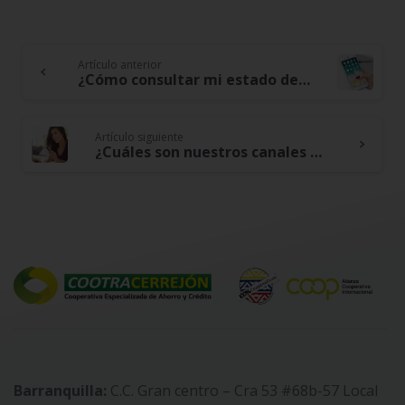
Artículo anterior
Continue
¿Cómo consultar mi estado de cuenta desde la APP móvil?
Reading
Artículo siguiente
¿Cuáles son nuestros canales de atención?
Barranquilla:
C.C. Gran centro – Cra 53 #68b-57 Local