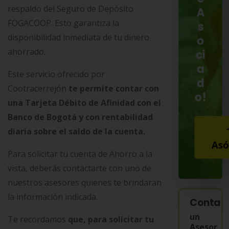
respaldo del Seguro de Depósito
A
FOGACOOP. Esto garantiza la
s
disponibilidad inmediata de tu dinero
o
ahorrado.
ci
a
Este servicio ofrecido por
d
Cootracerrejón
te permite contar con
o!
una Tarjeta Débito de Afinidad con el
Banco de Bogotá y con rentabilidad
diaria sobre el saldo de la cuenta.
Asó
Para solicitar tu cuenta de Ahorro a la
vista, deberás contactarte con uno de
nuestros asesores quienes te brindaran
la información indicada.
Contac
un
Te recordamos
que, para solicitar tu
Asesor