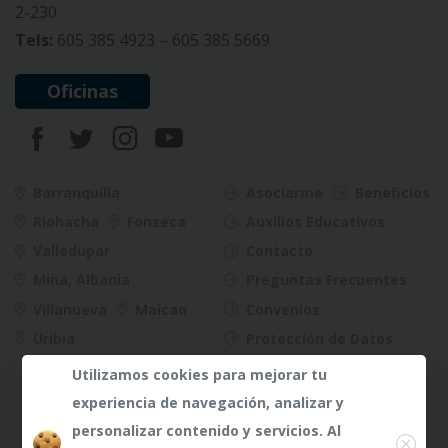
2-230
Tels:
605 385 4923 – 605 385 5669
Oficinas
Barranquilla
Asociarme
Beneficios
Riohacha
Fonseca
Auxilios Educativos
Valledupar
Contacto
Mina, Albania
Preguntas Frecuentes
Villanueva
Maicao
Convenios
Uribia
Protección de Datos
Riesgos
Utilizamos cookies para mejorar tu
experiencia de navegación, analizar y
Close
personalizar contenido y servicios. Al