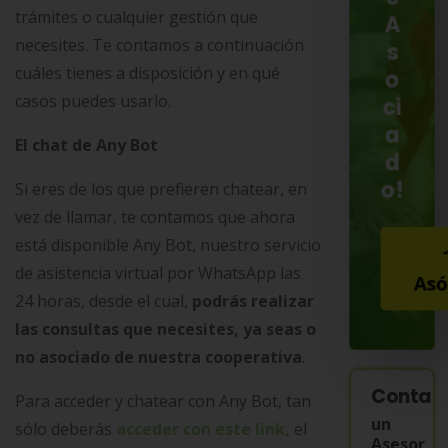
trámites o cualquier gestión que
A
necesites. Te contamos a continuación
s
cuáles tienes a disposición y en qué
o
casos puedes usarlo.
ci
a
El chat de Any Bot
d
o!
Si eres de los que prefieren chatear, en
vez de llamar, te contamos que ahora
está disponible Any Bot, nuestro servicio
de asistencia virtual por WhatsApp las
Asó
24 horas, desde el cual,
podrás realizar
las consultas que necesites, ya seas o
no asociado de nuestra cooperativa
.
Contac
Para acceder y chatear con Any Bot, tan
un
sólo deberás
acceder con este link,
el
Asesor