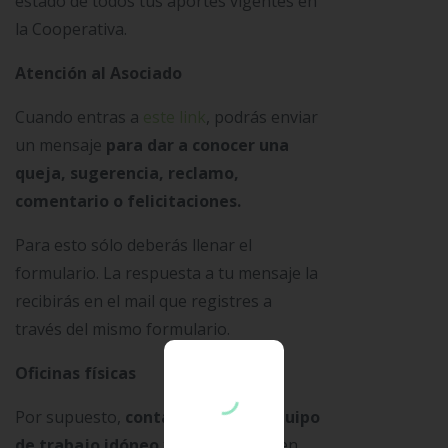
estado de todos tus aportes vigentes en
la Cooperativa.
Atención al Asociado
Cuando entras a
este link
, podrás enviar
un mensaje
para dar a conocer una
queja, sugerencia, reclamo,
comentario o felicitaciones.
Para esto sólo deberás llenar el
formulario. La respuesta a tu mensaje la
recibirás en el mail que registres a
través del mismo formulario.
Oficinas físicas
Por supuesto,
contamos con un equipo
de trabajo idóneo y competitivo
en