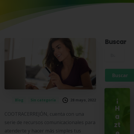
Buscar
Buscar para:
¡
28 mayo, 2022
Blog
Sin categoría
H
COOTRACERREJÓN, cuenta con una
a
serie de recursos comunicacionales para
zt
atenderte y hacer más simples tus
e