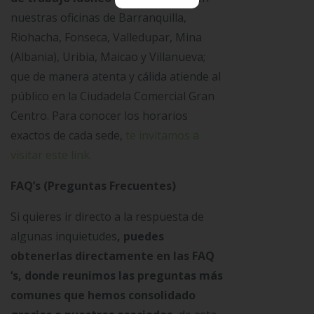
nuestras oficinas de Barranquilla,
Riohacha, Fonseca, Valledupar, Mina
(Albania), Uribia, Maicao y Villanueva;
que de manera atenta y cálida atiende al
público en la Ciudadela Comercial Gran
Centro. Para conocer los horarios
exactos de cada sede,
te invitamos a
visitar este link.
FAQ’s (Preguntas Frecuentes)
Si quieres ir directo a la respuesta de
algunas inquietudes
, puedes
obtenerlas directamente en las FAQ
‘s, donde reunimos las preguntas más
comunes que hemos consolidado