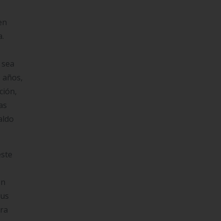
en
a.
 sea
s años,
ción,
as
aldo
este
on
tus
era