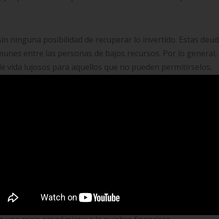
n ninguna posibilidad de recuperar lo invertido. Estas deu
unes entre las personas de bajos recursos. Por lo general,
de vida lujosos para aquellos que no pueden permitírselos,
ndo, ya que se basan en el trabajo futuro y acarrean una m
ma y una deuda pésima, simplemente pregúntate: ¿Quién pag
tú, olvídalo y no firmes. Pero si tus clientes, a través de tu
argo, ten en cuenta que utilizar la deuda como palanca para
ada y, en muchos casos, es mejor evitarla para prevenir prob
o tanto a nivel estatal como personal es un síntoma de falta
 preocupante: se gasta más de lo que se ingresa. Este