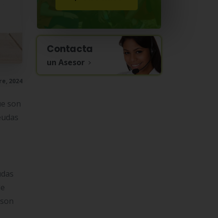
Contacta
un Asesor
e, 2024
ue son
eudas
udas
de
 son