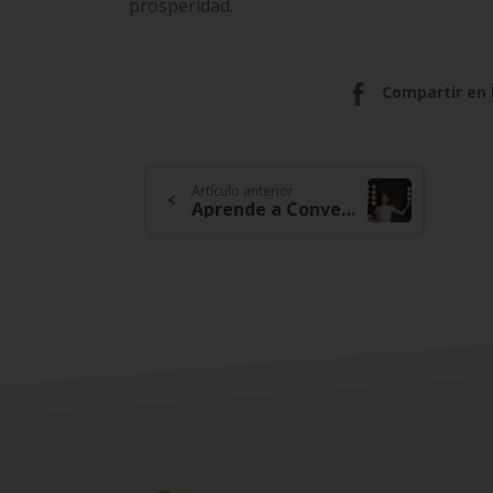
prosperidad.
Compartir en
Continue
Artículo anterior
Aprende a Convertir tus Talentos en Ingresos
Reading