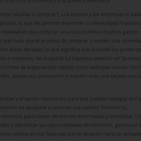
una crisis económica y a la quiebra financiera.
 mejor alquilar o comprar?, Los bancos y las empresas lo sab
rarlo, lo que les permite mantener su flexibilidad financier
la realidad es que comprar una casa conlleva muchos gastos
o que hace que el proceso de comprar y vender una vivienda
len durar décadas, lo que significa que durante los primero
 a intereses, no a capital. La hipoteca debería ser la excep
ra formas de pagarla más rápido, como anticipar cuotas con l
rédito, úsalas con precaución y mantén solo una tarjeta con s
ientas y el apoyo necesarios para que puedas navegar por 
bjetivo es ayudarte a alcanzar tus sueños financieros,
 necesitas para tomar decisiones informadas y acertadas. C
er a identificar las oportunidades de inversión, gestionar 
itos sólidos en tus finanzas que te llevarán hacia la verdad