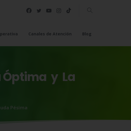
Buscar
perativa
Canales de Atención
Blog
a
Óptima
y
La
euda Pésima