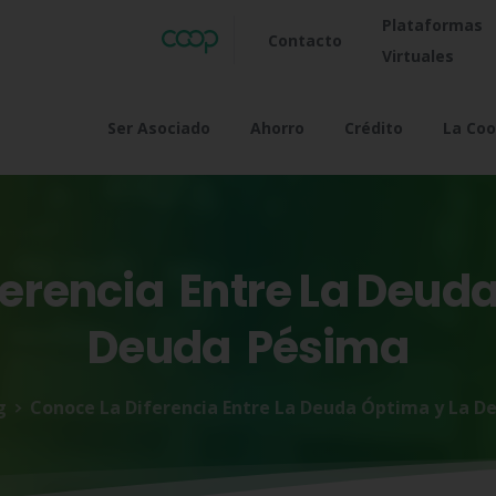
Plataformas
Contacto
Virtuales
Ser Asociado
Ahorro
Crédito
La Coo
ferencia
Entre
La
Deud
Deuda
Pésima
g
Conoce La Diferencia Entre La Deuda Óptima y La D