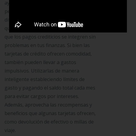
ayudará a determinar cuánto puedes
permitirte pagar cada mes sin
dificultades. Evitarás acumular deudas
que no puedas manejar y asegurarás
que los pagos crediticios se integren sin
problemas en tus finanzas. Si bien las
tarjetas de crédito ofrecen comodidad,
también pueden llevar a gastos
impulsivos. Utilizarlas de manera
inteligente estableciendo límites de
gasto y pagando el saldo total cada mes
para evitar cargos por intereses.
Además, aprovecha las recompensas y
beneficios que algunas tarjetas ofrecen,
como devolución de efectivo o millas de
viaje.