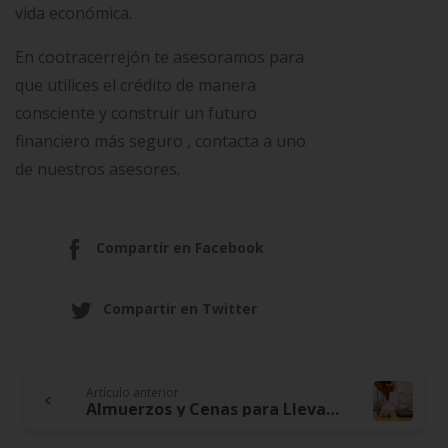
vida económica.
En cootracerrejón te asesoramos para
que utilices el crédito de manera
consciente y construir un futuro
financiero más seguro , contacta a uno
de nuestros asesores.
Compartir en Facebook
Compartir en Twitter
Artículo anterior
Continue
Almuerzos y Cenas para Llevar, Cuida tu Bolsillo con Ideas Prácticas y Económicas para Comidas de Trabajo y Escuela