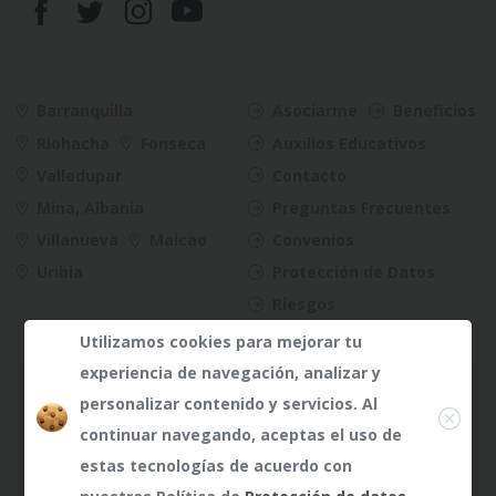
Barranquilla
Asociarme
Beneficios
Riohacha
Fonseca
Auxilios Educativos
Valledupar
Contacto
Mina, Albania
Preguntas Frecuentes
Villanueva
Maicao
Convenios
Uribia
Protección de Datos
Riesgos
Utilizamos cookies para mejorar tu
experiencia de navegación, analizar y
Close
personalizar contenido y servicios. Al
continuar navegando, aceptas el uso de
¿Dudas?
¿Dudas?
Any te
Any te
estas tecnologías de acuerdo con
atenderá
atenderá