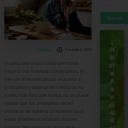
¡
H
7 octubre, 2023
Crédito
a
El consumo responsable permitirá
zt
mejorar tus finanzas a largo plazo, si
e
bien en el mundo actual, el acceso a
A
préstamos y tarjetas de crédito se ha
s
vuelto más fácil que nunca, no se puede
o
olvidar que los préstamos deben
ci
utilizarse de manera consciente para
a
evitar problemas a futuro. Existen
d
o!
muchas herramientas financieras