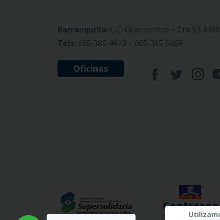
Barranquilla:
C.C. Gran centro – Cra 53 #68
Tels:
605 385 4923 – 605 385 5669
Oficinas
Utilizam