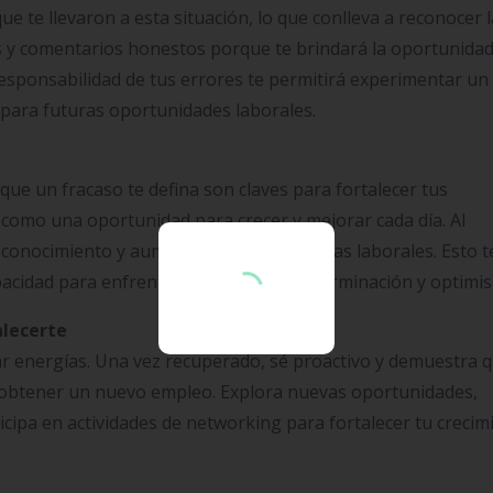
 te llevaron a esta situación, lo que conlleva a reconocer l
as y comentarios honestos porque te brindará la oportunida
esponsabilidad de tus errores te permitirá experimentar un
r para futuras oportunidades laborales.
que un fracaso te defina son claves para fortalecer tus
 como una oportunidad para crecer y mejorar cada día. Al
u conocimiento y aumentas tus perspectivas laborales. Esto t
acidad para enfrentar desafíos con determinación y optimi
alecerte
r energías. Una vez recuperado, sé proactivo y demuestra 
a obtener un nuevo empleo. Explora nuevas oportunidades,
icipa en actividades de networking para fortalecer tu crecim