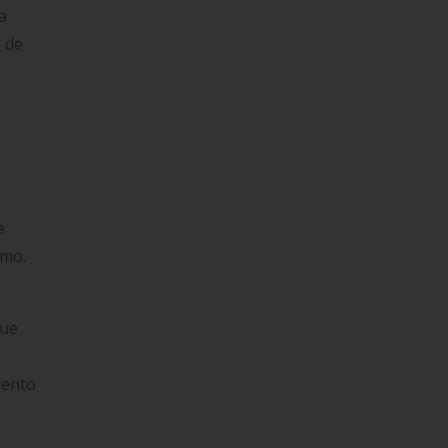
a
d de
e
smo.
que
iento