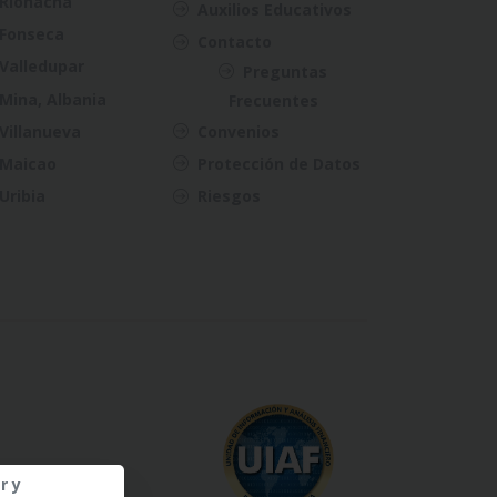
Riohacha
Auxilios Educativos
Fonseca
Contacto
Valledupar
Preguntas
Mina, Albania
Frecuentes
Villanueva
Convenios
Maicao
Protección de Datos
Uribia
Riesgos
r y