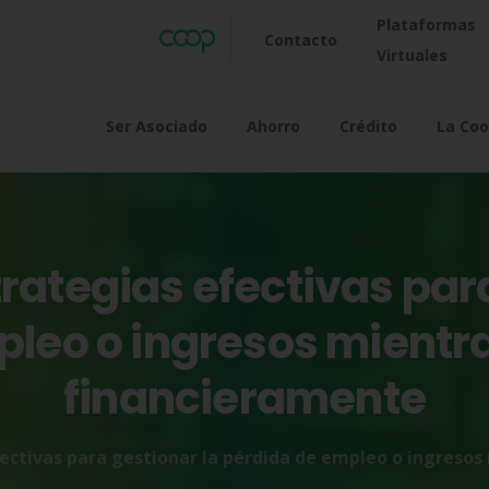
Plataformas
Contacto
Virtuales
Ser Asociado
Ahorro
Crédito
La Coo
trategias
efectivas
par
pleo
o
ingresos
mientr
financieramente
ectivas para gestionar la pérdida de empleo o ingresos