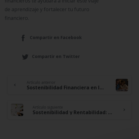
financieros te ayudará a iniciar este viaje
de aprendizaje y fortalecer tu futuro
financiero.
Compartir en Facebook
Compartir en Twitter
Artículo anterior
Continue
Sostenibilidad Financiera en la Jubilación: Planificando un Retiro Cómodo y Seguro
Reading
Artículo siguiente
Sostenibilidad y Rentabilidad: Cómo Equilibrar Ambos Aspectos en tus Decisiones Financieras