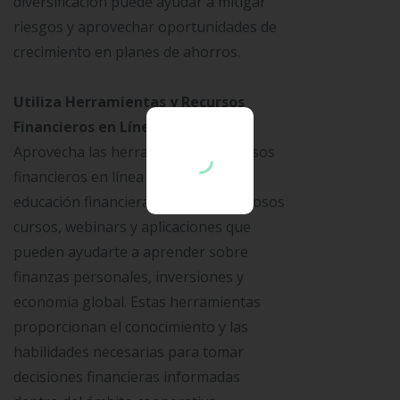
diversificación puede ayudar a mitigar
riesgos y aprovechar oportunidades de
crecimiento en planes de ahorros.
Utiliza Herramientas y Recursos
Financieros en Línea
Aprovecha las herramientas y recursos
financieros en línea para mejorar tu
educación financiera. Existen numerosos
cursos, webinars y aplicaciones que
pueden ayudarte a aprender sobre
finanzas personales, inversiones y
economía global. Estas herramientas
proporcionan el conocimiento y las
habilidades necesarias para tomar
decisiones financieras informadas