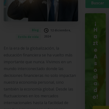
¡
H
Blog
12 diciembre,
a
2024
Estilo de vida
zt
En la era de la globalización, la
e
educación financiera se ha vuelto más
A
importante que nunca. Vivimos en un
s
mundo interconectado donde las
o
decisiones financieras no solo impactan
ci
nuestra economía personal, sino
a
también la economía global. Desde las
d
o!
fluctuaciones en los mercados
internacionales hasta la facilidad de