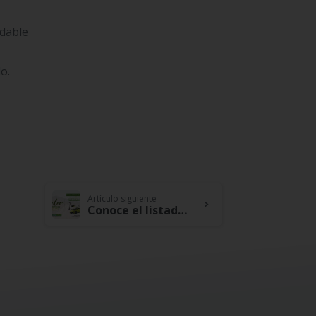
udable
o.
Artículo siguiente
Conoce el listado de participantes del Sorteo de Fin de Año