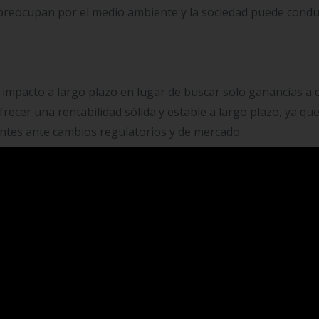
 preocupan por el medio ambiente y la sociedad puede condu
l impacto a largo plazo en lugar de buscar solo ganancias a 
recer una rentabilidad sólida y estable a largo plazo, ya que
entes ante cambios regulatorios y de mercado.
edes tomar decisiones financieras que reduzcan tu huella d
 tu hogar, elige productos de empresas sostenibles y consi
cisiones no solo benefician al planeta, sino que también pu
os que promuevan la sostenibilidad puede ser una excelente 