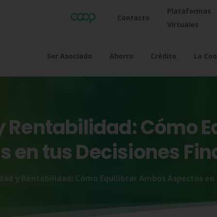
Plataformas
Contacto
Virtuales
Ser Asociado
Ahorro
Crédito
La Coo
y
Rentabilidad:
Cómo
E
s
en
tus
Decisiones
Fin
idad y Rentabilidad: Cómo Equilibrar Ambos Aspectos en 