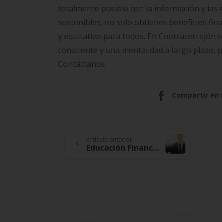
totalmente posible con la información y las 
sostenibles, no solo obtienes beneficios fi
y equitativo para todos. En Cootracerrejón
consciente y una mentalidad a largo plazo, 
Contáctanos
Compartir en
Continue
Artículo anterior
Educación Financiera en la Era de la Globalización: Navegando por un Mundo Financiero Interconectado
Reading