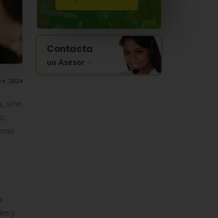
Contacta
un Asesor
re, 2024
, sino
o,
como
a
les y