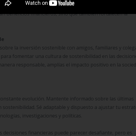
 Proyectos como la agricultura urbana, la energía solar comun
ran beneficios financieros, sino que también fortalecen la
le
obre la inversión sostenible con amigos, familiares y coleg
 para fomentar una cultura de sostenibilidad en las decision
e manera responsable, amplías el impacto positivo en la socie
 constante evolución. Mantente informado sobre las últimas
sostenibilidad. Sé adaptable y dispuesto a ajustar tu estra
ologías, investigaciones y políticas.
tus decisiones financieras puede parecer desafiante, pero es