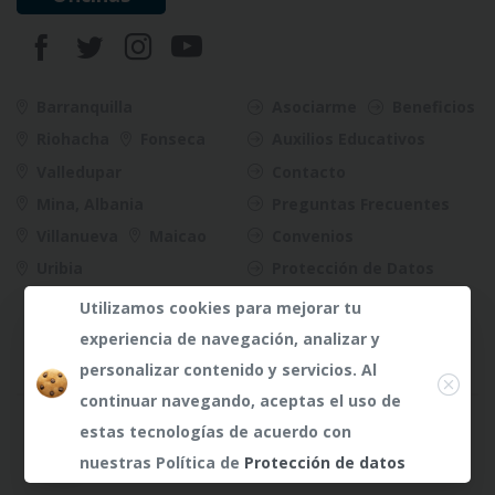
Barranquilla
Asociarme
Beneficios
Riohacha
Fonseca
Auxilios Educativos
Valledupar
Contacto
Mina, Albania
Preguntas Frecuentes
Villanueva
Maicao
Convenios
Uribia
Protección de Datos
Riesgos
Utilizamos cookies para mejorar tu
experiencia de navegación, analizar y
Close
personalizar contenido y servicios. Al
continuar navegando, aceptas el uso de
¿Dudas?
¿Dudas?
Any te
Any te
estas tecnologías de acuerdo con
atenderá
atenderá
nuestras Política de
Protección de datos