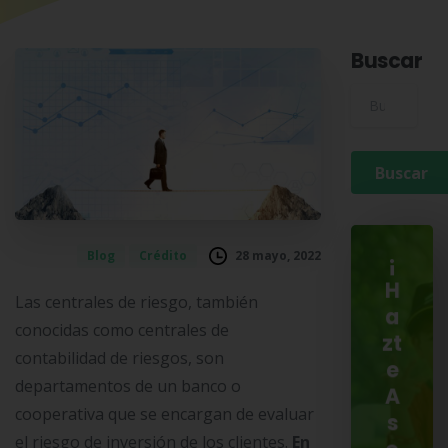
Buscar
Buscar para:
28 mayo, 2022
Blog
Crédito
¡
H
Las centrales de riesgo, también
a
conocidas como centrales de
zt
contabilidad de riesgos, son
e
departamentos de un banco o
A
cooperativa que se encargan de evaluar
s
el riesgo de inversión de los clientes.
En