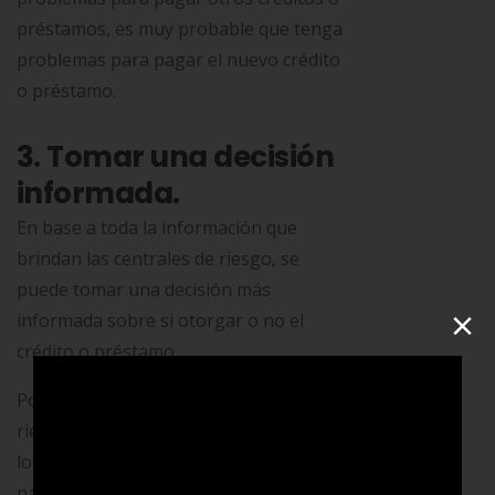
préstamos, es muy probable que tenga
problemas para pagar el nuevo crédito
o préstamo.
3. Tomar una decisión
informada.
En base a toda la información que
brindan las centrales de riesgo, se
puede tomar una decisión más
×
informada sobre si otorgar o no el
crédito o préstamo.
Por consiguiente, en las centrales de
riesgo el puntaje negativo se asigna a
los clientes que tienen un historial de
pagos atrasados o incumplimiento.