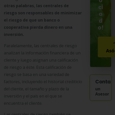
o
otras palabras, las centrales de
ci
riesgo son responsables de minimizar
a
d
el riesgo de que un banco o
o!
cooperativa pierda dinero en una
inversión.
Paralelamente, las centrales de riesgo
Asó
analizan la información financiera de un
cliente y luego asignan una calificación
de riesgo a éste. Esta calificación de
riesgo se basa en una variedad de
Contac
factores, incluyendo el historial crediticio
un
del cliente, el tamaño y plazo de la
Asesor
inversión y el país en el que se
encuentra el cliente.
Las centrales de riesgo también se