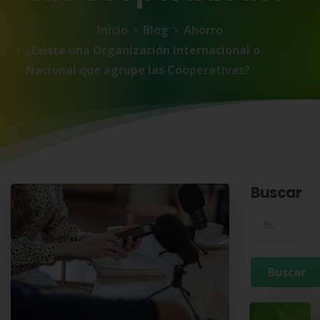
Inicio
Blog
Ahorro
¿Existe una Organización Internacional o
Nacional que agrupe las Cooperativas?
Buscar
Buscar para: