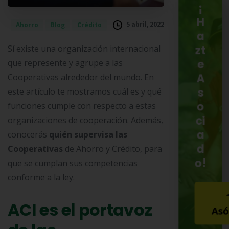
¡
H
5 abril, 2022
Ahorro
Blog
Crédito
a
Sí existe una organización internacional
zt
que represente y agrupe a las
e
Cooperativas alrededor del mundo. En
A
este artículo te mostramos cuál es y qué
s
o
funciones cumple con respecto a estas
ci
organizaciones de cooperación. Además,
a
conocerás
quién supervisa las
d
Cooperativas
de Ahorro y Crédito, para
o!
que se cumplan sus competencias
conforme a la ley.
ACI es el portavoz
Asó