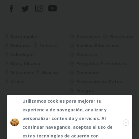
Barranquilla
Asociarme
Beneficios
Riohacha
Fonseca
Auxilios Educativos
Valledupar
Contacto
Mina, Albania
Preguntas Frecuentes
Villanueva
Maicao
Convenios
Uribia
Protección de Datos
Riesgos
Utilizamos cookies para mejorar tu
experiencia de navegación, analizar y
Close
personalizar contenido y servicios. Al
continuar navegando, aceptas el uso de
¿Dudas?
¿Dudas?
Any te
Any te
estas tecnologías de acuerdo con