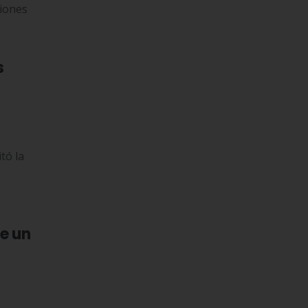
giones
s
tó la
e un