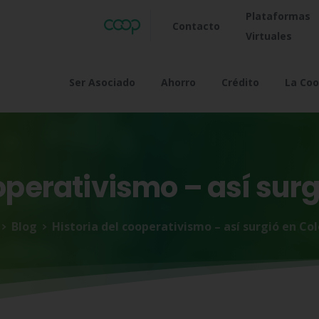
Plataformas
Contacto
Virtuales
Ser Asociado
Ahorro
Crédito
La Coo
operativismo
–
así
surg
Blog
Historia del cooperativismo – así surgió en Co