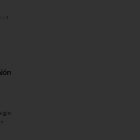
dad.
nión
siglo
ón