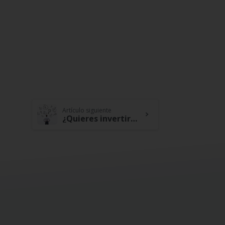
Artículo siguiente
¿Quieres invertir, pero no sabes cómo? Te contamos cómo empezar de forma rentable y segura