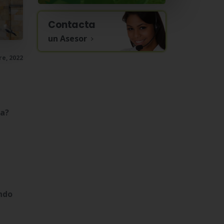
Contacta
un Asesor
e, 2022
va?
endo