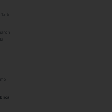
 12 a
×
rmaron
la
como
blica