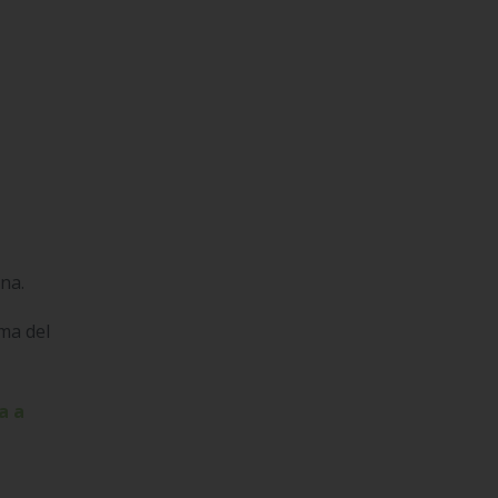
ana.
ma del
a a