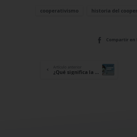
cooperativismo
historia del coope
Compartir en
Continue
Artículo anterior
¿Qué significa la planificación estratégica en nuestra entidad? – Consejos de nuestro gerente para alcanzar el éxito
Reading