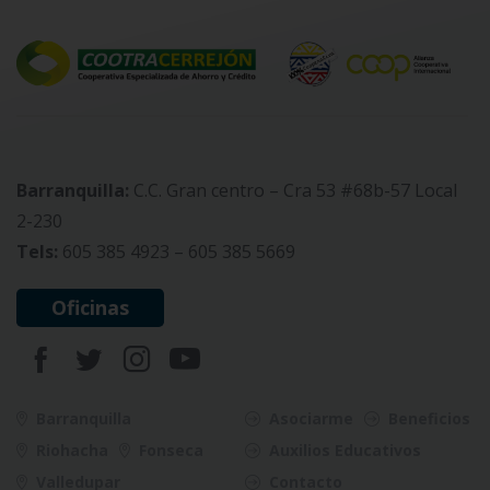
Barranquilla:
C.C. Gran centro – Cra 53 #68b-57 Local
2-230
Tels:
605 385 4923 – 605 385 5669
Oficinas
Barranquilla
Asociarme
Beneficios
Riohacha
Fonseca
Auxilios Educativos
Valledupar
Contacto