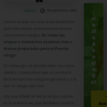
26 septiembre, 2022
Ahorro
¡
H
Invertir puede ser una tarea desafiante,
a
que trae miedos precisamente porque
zt
representan riesgos.
En todas las
e
etapas o momentos estamos más o
A
menos preparados para enfrentar
s
riesgo.
o
ci
Sin embargo, es posible lidiar con estos
a
miedos, si pensamos que un producto
d
de inversión nos asegura ganancia y a la
o!
vez un riesgo casi nulo.
Hay que añadir el hecho de que cuando
es la primera vez que decidimos invertir,
Asó