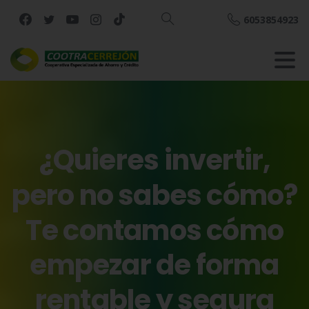
6053854923
Buscar
¿Quieres
invertir,
pero
no
sabes
cómo?
Te
contamos
cómo
empezar
de
forma
rentable
y
segura