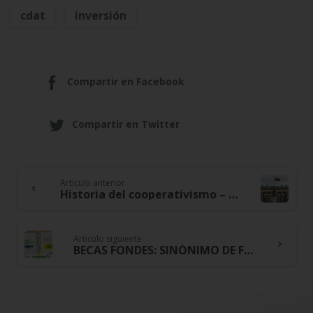
cdat
inversión
Compartir en Facebook
Compartir en Twitter
Artículo anterior
Continue
Historia del cooperativismo – así surgió en Colombia
Reading
Artículo siguiente
BECAS FONDES: SINÓNIMO DE FORTALECIMIENTO EDUCATIVO EN NUESTROS ASOCIADOS Y FAMILIAS