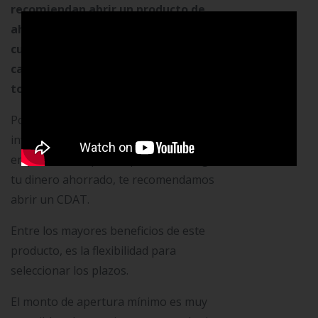
recomiendan abrir un producto de
ahorro que genere utilidades, con lo
cual se pueda superar la inflación que
cada año afecta a más personas de
toda Latinoamérica y el mundo.
Por lo cual, si estás pensando en
invertir, pero no estás seguro(a) cómo
empezar o no quieres poner en riesgo
tu dinero ahorrado, te recomendamos
abrir un CDAT.
Entre los mayores beneficios de este
producto, es la flexibilidad para
seleccionar los plazos.
El monto de apertura mínimo es muy