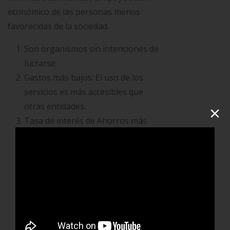
económico de las personas menos
favorecidas de la sociedad.
Son organismos sin intenciones de
lucrarse.
Gastos más bajos: El uso de los
servicios es más accesibles que
×
otras entidades.
Tasa de interés de Ahorros más
rentable.
Anima a la participación de cada uno
de los miembros para que Ahorren
juntos como compañeros y también
a nivel Personal.
El flujo de dinero de cada uno de los
miembros, permite ayudar a un