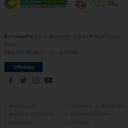
Barranquilla:
C.C. Gran centro – Cra 53 #68b-57 Local
2-230
Tels:
605 385 4923 – 605 385 5669
Oficinas
Barranquilla
Asociarme
Beneficios
Riohacha
Fonseca
Auxilios Educativos
Valledupar
Contacto