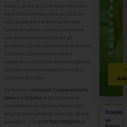
e
metas y alcanzar el bienestar financiero
A
para toda su familia, pero lo cierto es
s
que resulta difícil encontrar la mejor
o
ci
forma de hacerlo. La buena noticia es
a
que Ahorrar no volverá a ser un
d
problema.
Con la Cooperativa de Ahorro
o!
y Crédito Cootracerrejón podrá
asegurar su dinero de forma inteligente
,
gracias a su rentabilidad sostenible y
baja tasa de riesgo.
Asó
Pertenecer a
la mejor Cooperativa de
Ahorro y Crédito
le brinda muchas
posibilidades, porque no Ahorra solo,
Contac
Ahorra con el apoyo de cada uno de sus
un
miembros. Con
COOTRACERREJÓN
ya
Asesor