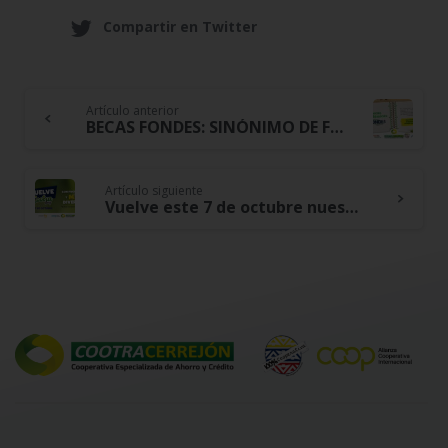
Compartir en Twitter
Artículo anterior
Continue
BECAS FONDES: SINÓNIMO DE FORTALECIMIENTO EDUCATIVO EN NUESTROS ASOCIADOS Y FAMILIAS
Reading
Artículo siguiente
Vuelve este 7 de octubre nuestro COOTRA DAY