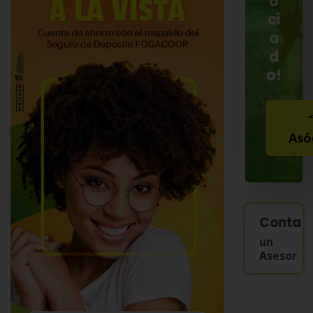
o
ci
a
d
o!
Asó
Contac
un
Asesor