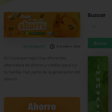
Buscar
Buscar para:
5 octubre, 2022
Sin categoría
En Cootracerrejón hay diferentes
alternativa de ahorro y crédito para ti y
¡
tu familia. Haz parte de la generación del
H
ahorro.
a
zt
e
A
s