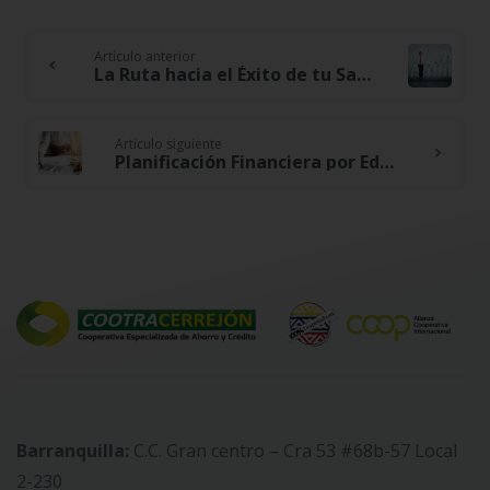
Artículo anterior
Continue
La Ruta hacia el Éxito de tu Salud Financiera, Decisiones Inteligentes con Cootracerrejón
Reading
Artículo siguiente
Planificación Financiera por Edades, Consejos Específicos para Cada Etapa de la Vida
Barranquilla:
C.C. Gran centro – Cra 53 #68b-57 Local
2-230