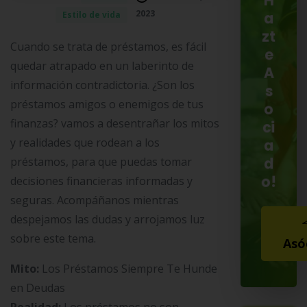
H
2023
Estilo de vida
a
zt
Cuando se trata de préstamos, es fácil
e
quedar atrapado en un laberinto de
A
información contradictoria. ¿Son los
s
préstamos amigos o enemigos de tus
o
finanzas? vamos a desentrañar los mitos
ci
y realidades que rodean a los
a
d
préstamos, para que puedas tomar
o!
decisiones financieras informadas y
seguras. Acompáñanos mientras
despejamos las dudas y arrojamos luz
sobre este tema.
Asó
Mito:
Los Préstamos Siempre Te Hunde
en Deudas
Realidad:
Los préstamos no son