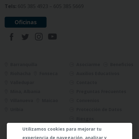
Tels:
605 385 4923 – 605 385 5669
Oficinas
Barranquilla
Asociarme
Beneficios
Riohacha
Fonseca
Auxilios Educativos
Valledupar
Contacto
Mina, Albania
Preguntas Frecuentes
Villanueva
Maicao
Convenios
Uribia
Protección de Datos
Riesgos
Utilizamos cookies para mejorar tu
experiencia de navegación, analizar y