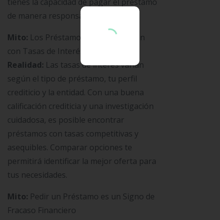
tienes la capacidad de pagar el préstamo
de manera responsable.
Mito:
Los Préstamos Siempre Vienen
con Tasas de Interés Altas
Realidad:
Las tasas de interés varían
según el tipo de préstamo, tu perfil
crediticio y la entidad. Con una buena
calificación crediticia y una investigación
cuidadosa, es posible encontrar
préstamos con tasas competitivas y
asequibles. Comparar opciones te
permitirá identificar la mejor oferta para
tus necesidades.
Mito:
Pedir un Préstamo es un Signo de
Fracaso Financiero