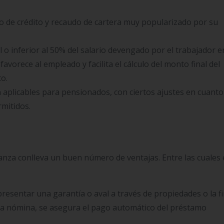
 de crédito y recaudo de cartera muy popularizado por su
l o inferior al 50% del salario devengado por el trabajador e
avorece al empleado y facilita el cálculo del monto final del
o.
aplicables para pensionados, con ciertos ajustes en cuanto
rmitidos.
branza conlleva un buen número de ventajas. Entre las cuales
presentar una garantía o aval a través de propiedades o la f
enta nómina, se asegura el pago automático del préstamo