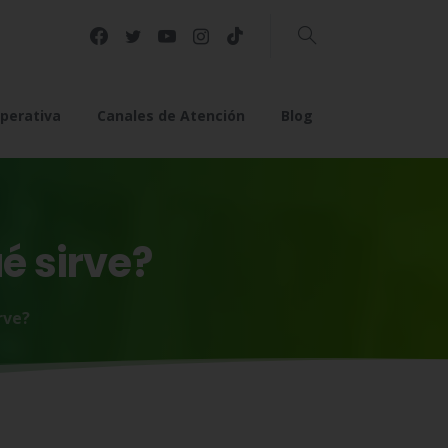
Buscar
perativa
Canales de Atención
Blog
ué
sirve?
rve?