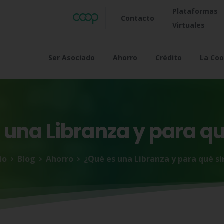
Plataformas
Contacto
Virtuales
Ser Asociado
Ahorro
Crédito
La Coo
s
una
Libranza
y
para
q
io
Blog
Ahorro
¿Qué es una Libranza y para qué si