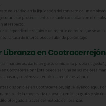
.
ante del crédito en la liquidación del contrato de un emplea
ejecutar este procedimiento, se suele consultar con el empl
 al respecto.
or independiente requiere un reporte de retiro que se anex
ento, la tasa de interés puede subir de porcentaje.
or Libranza en Cootracerrejón
s financieros, darte un gusto o iniciar tu propio negocio?
nza en Cootracerrejón? Esta puede ser una de las mejores ma
es pasar y comienza a reunir los requisitos ahora!
anzas disponibles en Cootracerrejón, sigue leyendo aquí. Po
financiero de la cooperativa, consulta en línea gratis y sin de
dito otorgado a través del método de libranzas!