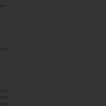
ipos
na de
o), el
forma
asarse