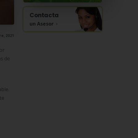
Contacta
un Asesor
re, 2021
or
as de
able.
te