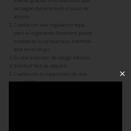
interés gracias a los depósitos que
se hagan durante todo el plazo de
ahorro.
Cuenta con una regulación legal,
pero el organismo financiero puede
establecer su propia tasa, mientras
esté en el rango.
Es una inversión de riesgo mínimo.
Solicitud fácil de adquirir.
×
Cuenta con la supervisión de una
entidad financiera nacional que
monitorean sus servicios.
Puede ser solicitado por persona
tanto natural como jurídica.
Es un título de valor endosable.
Luego de cumplida la fecha de cobro