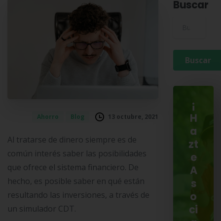
Buscar
Buscar para:
¡
13 octubre, 2021
Ahorro
Blog
H
a
Al tratarse de dinero siempre es de
zt
común interés saber las posibilidades
e
que ofrece el sistema financiero. De
A
hecho, es posible saber en qué están
s
resultando las inversiones, a través de
o
ci
un simulador CDT.