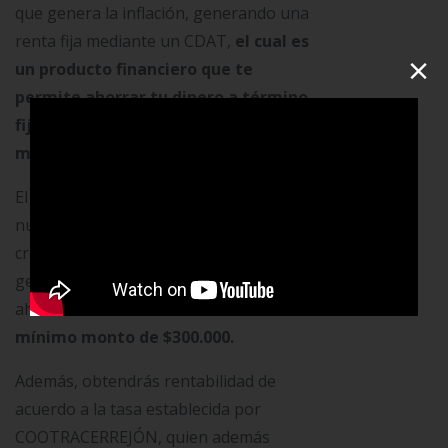
que genera la inflación, generando una
renta fija mediante un CDAT,
el cual es
×
un producto financiero que te
permite ahorrar tu dinero a término
fijo, mientras se generan intereses a
mediano y largo plazo.
El CDAT que puedes tener a través de
nuestra Cooperativa de Ahorro y
crédito, te ofrece la posibilidad de
generar ganancias por tu dinero
ahorrado.
Puedes abrir tu CDAT con un
mínimo monto de $300.000.
Además, obtendrás rentabilidad de
acuerdo a la tasa establecida por
COOTRACERREJÓN, quien además