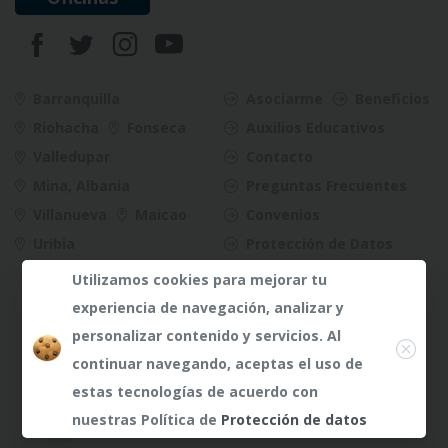
Barranquilla
Asociarme
Beneficios
Riohacha
Fonseca
Auxilios Educativos
Valledupar
Contacto
Mina, Albania
Preguntas Frecuentes
Villanueva
Maicao
Convenios
Uribia
Protección de Datos
Riesgos
Utilizamos cookies para mejorar tu
experiencia de navegación, analizar y
Close
personalizar contenido y servicios. Al
continuar navegando, aceptas el uso de
¿Dudas?
¿Dudas?
Any te
Any te
estas tecnologías de acuerdo con
atenderá
atenderá
nuestras Política de
Protección de datos