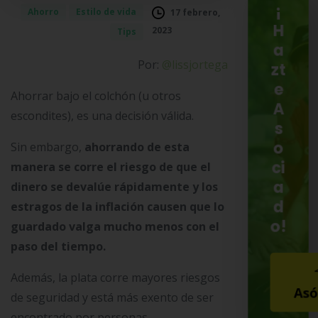
¡
Ahorro
Estilo de vida
17 febrero,
H
2023
Tips
a
Por:
@lissjortega
zt
e
Ahorrar bajo el colchón (u otros
A
escondites), es una decisión válida.
s
o
Sin embargo,
ahorrando de esta
ci
manera se corre el riesgo de que el
a
dinero se devalúe rápidamente y los
d
estragos de la inflación causen que lo
o!
guardado valga mucho menos con el
paso del tiempo.
Además, la plata corre mayores riesgos
Asó
de seguridad y está más exento de ser
encontrado por personas