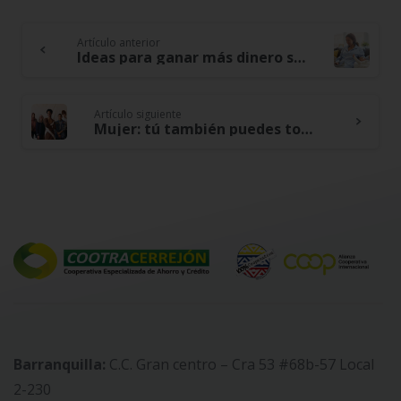
Artículo anterior
Continue
Ideas para ganar más dinero si eres ama de casa
Reading
Artículo siguiente
Mujer: tú también puedes tomar decisiones financieras en tu hogar – Ideas para empoderarte
Barranquilla:
C.C. Gran centro – Cra 53 #68b-57 Local
2-230