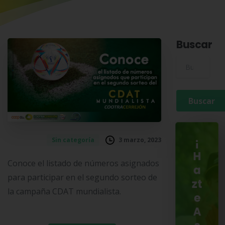
Buscar
Buscar para:
3 marzo, 2023
Sin categoría
¡
H
Conoce el listado de números asignados
a
para participar en el segundo sorteo de
zt
la campaña CDAT mundialista.
e
A