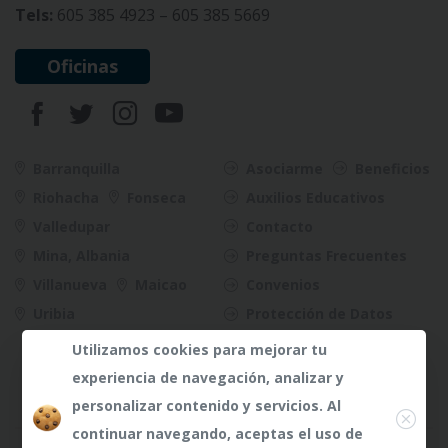
Tels:
605 385 4923 – 605 385 5669
Oficinas
Barranquilla
Asociarme
Beneficios
Riohacha
Fonseca
Auxilios Educativos
Valledupar
Contacto
Mina, Albania
Preguntas Frecuentes
Villanueva
Maicao
Convenios
Uribia
Protección de Datos
Riesgos
Utilizamos cookies para mejorar tu
experiencia de navegación, analizar y
Close
personalizar contenido y servicios. Al
continuar navegando, aceptas el uso de