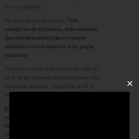
con las mujeres.
De acuerdo con el estudio,
“con
excepción de Colombia, más mujeres
que hombres priorizan en mayor
medida la meta financiera de pagar
estudios.”
Asimismo, reveló que, en el país, sólo un
29 % de las mujeres afirmaron tener una
×
cuenta de ahorros, respecto a un 41 %
de hombres.
En este orden de ideas, se hace
evidente la necesidad de educación
financiera para las mujeres, tanto en
Colombia como en América Latina,