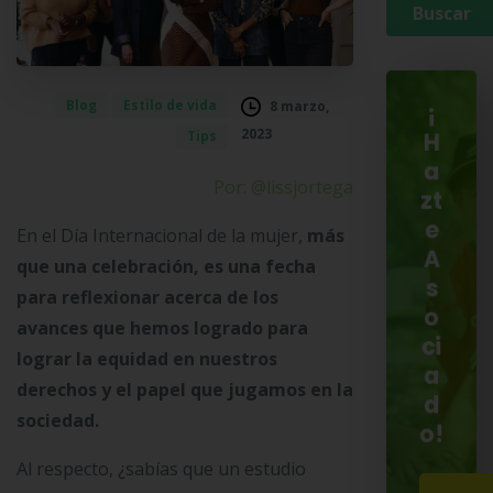
Blog
Estilo de vida
8 marzo,
¡
2023
Tips
H
a
Por: @lissjortega
zt
e
En el Día Internacional de la mujer,
más
A
que una celebración, es una fecha
s
para reflexionar acerca de los
o
avances que hemos logrado para
ci
lograr la equidad en nuestros
a
derechos y el papel que jugamos en la
d
sociedad.
o!
Al respecto, ¿sabías que un estudio