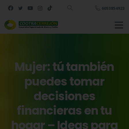
6053854923
Buscar
Mujer:
tú
también
puedes
tomar
decisiones
financieras
en
tu
hogar
–
Ideas
para