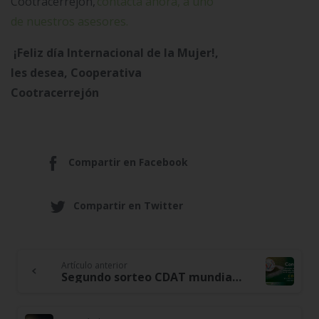
Cootracerrejón,
contacta ahora, a uno
de nuestros asesores.
¡Feliz día Internacional de la Mujer!,
les desea, Cooperativa
Cootracerrejón
Compartir en Facebook
Compartir en Twitter
Artículo anterior
Continue
Segundo sorteo CDAT mundialista
Reading