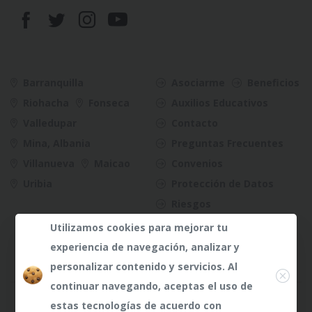
Barranquilla
Asociarme
Beneficios
Riohacha
Fonseca
Auxilios Educativos
Valledupar
Contacto
Mina, Albania
Preguntas Frecuentes
Villanueva
Maicao
Convenios
Uribia
Protección de Datos
Riesgos
Utilizamos cookies para mejorar tu
experiencia de navegación, analizar y
Close
personalizar contenido y servicios. Al
continuar navegando, aceptas el uso de
¿Dudas?
¿Dudas?
Any te
Any te
estas tecnologías de acuerdo con