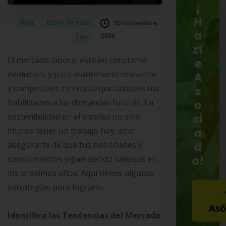
¡
H
Blog
Estilo de vida
30 noviembre,
a
2024
Tips
zt
El mercado laboral está en constante
e
evolución, y para mantenerte relevante
A
y competitivo, es crucial que adaptes tus
s
habilidades a las demandas futuras. La
o
sostenibilidad en el empleo no solo
ci
implica tener un trabajo hoy, sino
a
asegurarte de que tus habilidades y
d
o!
conocimientos sigan siendo valiosos en
los próximos años. Aquí tienes algunas
estrategias para lograrlo.
Asó
Identifica las Tendencias del Mercado