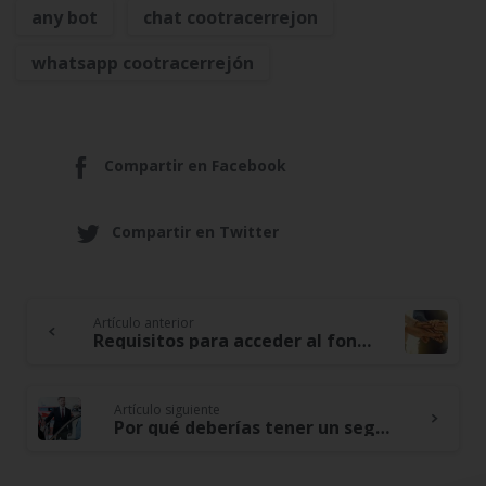
any bot
chat cootracerrejon
whatsapp cootracerrejón
Compartir en Facebook
Compartir en Twitter
Artículo anterior
Continue
Requisitos para acceder al fondo de solidaridad
Reading
Artículo siguiente
Por qué deberías tener un seguro contra todo riesgo para tu vehículo