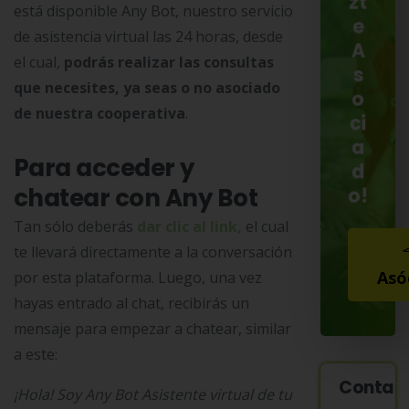
zt
está disponible Any Bot, nuestro servicio
e
de asistencia virtual las 24 horas, desde
A
el cual,
podrás realizar las consultas
s
que necesites, ya seas o no asociado
o
de nuestra cooperativa
.
ci
a
Para acceder y
d
o!
chatear con Any Bot
Tan sólo deberás
dar clic al link,
el cual
te llevará directamente a la conversación
Asó
por esta plataforma. Luego, una vez
hayas entrado al chat, recibirás un
mensaje para empezar a chatear, similar
a este:
Contac
¡Hola! Soy Any Bot Asistente virtual de tu