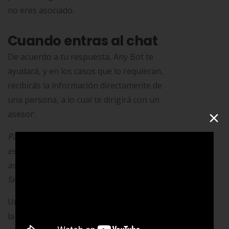
no eres asociado.
Cuando entras al chat
De acuerdo a tu respuesta, Any Bot te
ayudará, y en los casos que lo requieran,
recibirás la información directamente de
una persona, a lo cual te dirigirá con un
×
asesor:
Para brindarte un mejor servicio, te
estamos poniendo en contacto con un
asesor. Espéranos un momento por
favor…
Unos minutos después, dependiendo de
la disponibilidad de nuestros asesores,