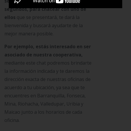
será cuestión de minutos, incluso de
segundos, para chatear con uno de
ellos
que se presentará, te dará la
bienvenida y buscará ayudarte de la
mejor manera posible.
Por ejemplo, estás interesado en ser
asociado de nuestra cooperativa,
mediante este chat podremos brindarte
la información indicada y te daremos la
dirección exacta de nuestras oficinas de
acuerdo a tu ubicación, ya sea que te
encuentres en Barranquilla, Fonseca,
Mina, Riohacha, Valledupar, Uribia y
Maicao junto a los horarios de cada
oficina.