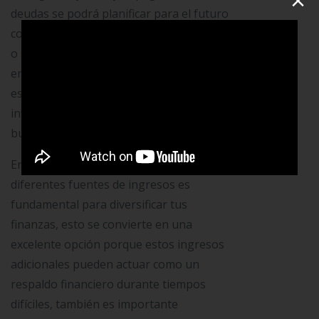
deudas se podrá planificar para el futuro
como unas vacaciones, casa, universidad
o simplemente un ahorro para evitar
endeudarse nuevamente, siguiendo con
esta misma dinámica se puede realizar
inversiones para que tus ahorros te de
buenos rendimientos a largo plazo.
En este orden de ideas, explorar
diferentes fuentes de ingresos es
fundamental para diversificar tus
finanzas, esto se convierte en una
excelente opción porque estos ingresos
adicionales pueden actuar como un
respaldo financiero durante tiempos
difíciles, también es importante