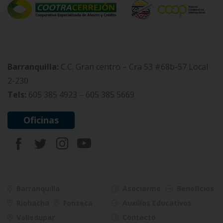
Barranquilla:
C.C. Gran centro – Cra 53 #68b-57 Local
2-230
Tels:
605 385 4923 – 605 385 5669
Oficinas
Barranquilla
Asociarme
Beneficios
Riohacha
Fonseca
Auxilios Educativos
Valledupar
Contacto