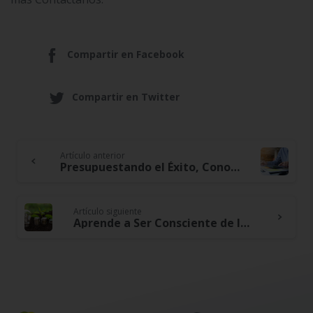
Compartir en Facebook
Compartir en Twitter
Artículo anterior
Continue
Presupuestando el Éxito, Conoce Como Alcanzar una Salud Financiera Óptima
Reading
Artículo siguiente
Aprende a Ser Consciente de la Relación Entre Tus Decisiones Financieras Personales y El Medio Ambiente